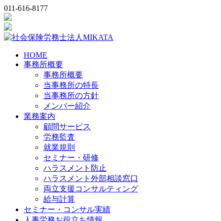
011-616-8177
HOME
事務所概要
事務所概要
当事務所の特長
当事務所の方針
メンバー紹介
業務案内
顧問サービス
労務監査
就業規則
セミナー・研修
ハラスメント防止
ハラスメント外部相談窓口
両立支援コンサルティング
給与計算
セミナー・コンサル実績
人事労務お役立ち情報