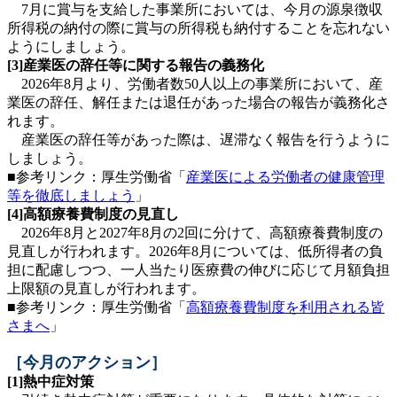
7月に賞与を支給した事業所においては、今月の源泉徴収
所得税の納付の際に賞与の所得税も納付することを忘れない
ようにしましょう。
[3]産業医の辞任等に関する報告の義務化
2026年8月より、労働者数50人以上の事業所において、産
業医の辞任、解任または退任があった場合の報告が義務化さ
れます。
産業医の辞任等があった際は、遅滞なく報告を行うように
しましょう。
■参考リンク：厚生労働省「
産業医による労働者の健康管理
等を徹底しましょう
」
[4]高額療養費制度の見直し
2026年8月と2027年8月の2回に分けて、高額療養費制度の
見直しが行われます。2026年8月については、低所得者の負
担に配慮しつつ、一人当たり医療費の伸びに応じて月額負担
上限額の見直しが行われます。
■参考リンク：厚生労働省「
高額療養費制度を利用される皆
さまへ
」
［今月のアクション］
[1]熱中症対策