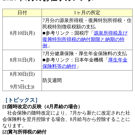
日付
1ヶ月の所定
7月分の源泉所得税・復興特別所得税・住
民税特別徴収税額の支払
8月10日(月)
■参考リンク：国税庁「
源泉所得税及び
復興特別所得税の納付期限と納期の特
例
」
7月分健康保険・厚生年金保険料の支払
8月31日(月)
■参考リンク：日本年金機構「
厚生年金
保険料等の納付
」
8月30日(日)
～
防災週間
9月5日(土))
［トピックス］
[1]随時改定の反映（4月昇給の場合）
社会保険の随時改定により、7月から新たに改定された社
会保険料を翌月控除する場合、8月給与から控除することに
なります。
[2]賞与所得税の納付